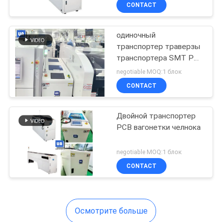
460 450*350mm
КАЧЕСТВА
CONTACT
одиночный
СВЯЖИТЕСЬ
транспортер траверзы
МЫ
транспортера SMT PCB
вагонетки челнока
negotiable MOQ:1 блок
300W
НОВОСТИ
CONTACT
СПРОСИТЕ
Двойной транспортер
PCB вагонетки челнока
ЦИТАТУ
negotiable MOQ:1 блок
VR
CONTACT
КАРТА
Осмотрите больше
САЙТА