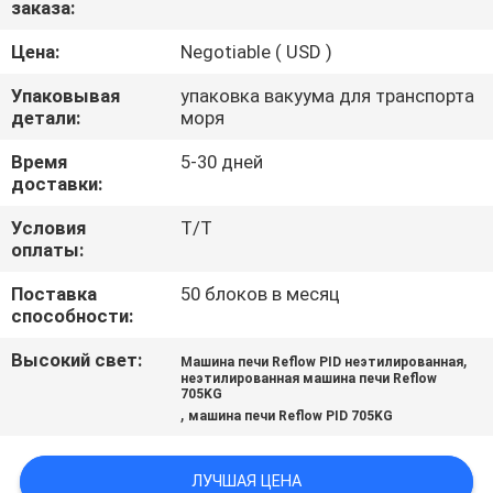
заказа:
КАЧЕСТВА
Цена:
Negotiable ( USD )
СВЯЖИТЕСЬ
Упаковывая
упаковка вакуума для транспорта
МЫ
детали:
моря
Время
5-30 дней
доставки:
НОВОСТИ
Условия
T/T
оплаты:
СПРОСИТЕ
Поставка
50 блоков в месяц
ЦИТАТУ
способности:
Высокий свет:
,
Машина печи Reflow PID неэтилированная
VR
неэтилированная машина печи Reflow
705KG
,
машина печи Reflow PID 705KG
КАРТА
САЙТА
ЛУЧШАЯ ЦЕНА