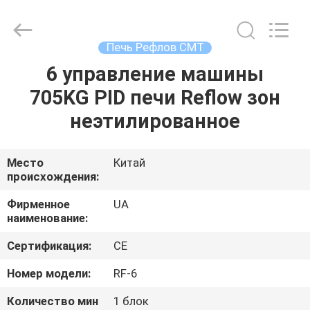
2026
UNIQUE
AUTOMATION
LIMITED.
All
Печь Рефлов СМТ
Rights
Reserved.
6 управление машины
ДОМ
705KG PID печи Reflow зон
ПРОДУКТЫ
неэтилированное
О
Место
Китай
происхождения:
НАС
Фирменное
UA
наименование:
ПУТЕШЕСТВИЕ
Сертификация:
CE
ФАБРИКИ
Номер модели:
RF-6
ПРОВЕРКА
Количество мин
1 блок