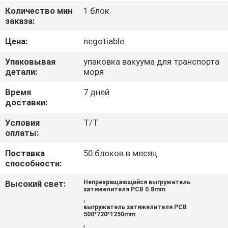
КАЧЕСТВА
Количество мин
1 блок
заказа:
СВЯЖИТЕСЬ
Цена:
negotiable
МЫ
Упаковывая
упаковка вакуума для транспорта
детали:
моря
НОВОСТИ
Время
7 дней
доставки:
СПРОСИТЕ
Условия
T/T
оплаты:
ЦИТАТУ
Поставка
50 блоков в месяц
способности:
VR
Высокий свет:
Непрекращающийся выгружатель
затяжелителя PCB 0.8mm
,
КАРТА
выгружатель затяжелителя PCB
500*720*1250mm
САЙТА
,