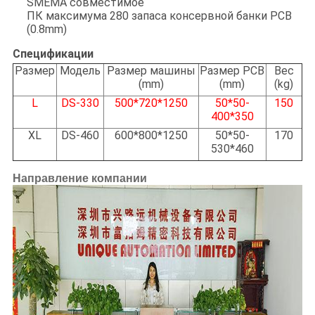
SMEMA совместимое
ПК максимума 280 запаса консервной банки PCB
(0.8mm)
Спецификации
Размер
Модель
Размер машины
Размер PCB
Вес
(
mm)
(mm)
(kg)
L
DS-330
500*720*1250
50*50-
150
400*350
XL
DS-460
600*800*1250
50*50-
170
530*460
Направление компании