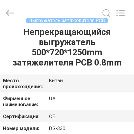
2026
UNIQUE
AUTOMATION
LIMITED.
All
Выгружатель затяжелителя PCB
Rights
Reserved.
Непрекращающийся
ДОМ
выгружатель
ПРОДУКТЫ
500*720*1250mm
затяжелителя PCB 0.8mm
О
НАС
Место
Китай
происхождения:
ПУТЕШЕСТВИЕ
Фирменное
UA
наименование:
ФАБРИКИ
Сертификация:
CE
ПРОВЕРКА
Номер модели:
DS-330