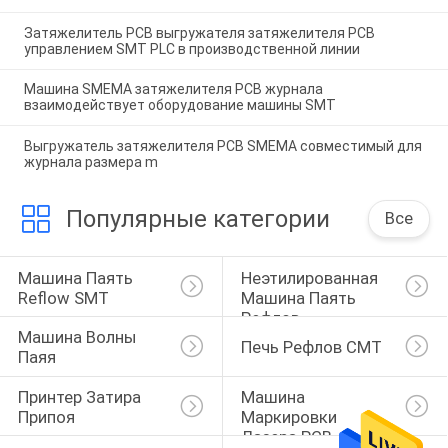
Затяжелитель PCB выгружателя затяжелителя PCB
управлением SMT PLC в производственной линии
Машина SMEMA затяжелителя PCB журнала
взаимодействует оборудование машины SMT
Выгружатель затяжелителя PCB SMEMA совместимый для
журнала размера m
Популярные категории
Все
Машина Паять 
Неэтилированная 
Reflow SMT
Машина Паять 
Рефлов
Машина Волны 
Печь Рефлов СМТ
Паяя
Принтер Затира 
Машина 
Припоя
Маркировки 
Лазера PCB