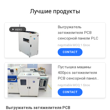
Лучшие продукты
Выгружатель
затяжелителя PCB
сенсорной панели PLC
negotiable MOQ:1 блок
CONTACT
Пустышка машины
400pcs затяжелителя
PCB сенсорной панели
PLC нагружая VL-460
negotiable MOQ:1 блок
CONTACT
Выгружатель затяжелителя PCB