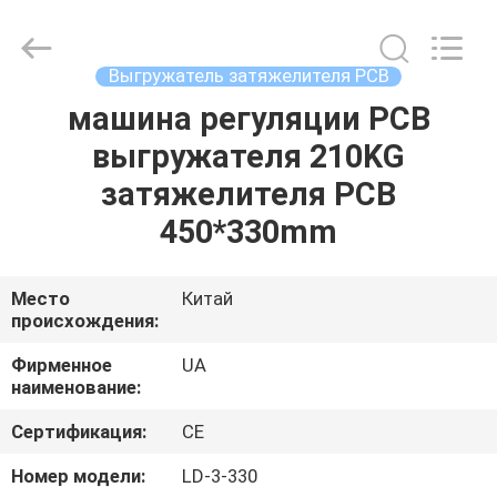
2026
UNIQUE
AUTOMATION
LIMITED.
All
Выгружатель затяжелителя PCB
Rights
Reserved.
машина регуляции PCB
ДОМ
выгружателя 210KG
ПРОДУКТЫ
затяжелителя PCB
450*330mm
О
НАС
Место
Китай
происхождения:
ПУТЕШЕСТВИЕ
Фирменное
UA
наименование:
ФАБРИКИ
Сертификация:
CE
ПРОВЕРКА
Номер модели:
LD-3-330