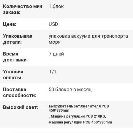
КАЧЕСТВА
Количество мин
1 блок
заказа:
СВЯЖИТЕСЬ
Цена:
USD
МЫ
Упаковывая
упаковка вакуума для транспорта
детали:
моря
НОВОСТИ
Время
7 дней
доставки:
СПРОСИТЕ
Условия
T/T
оплаты:
ЦИТАТУ
Поставка
50 блоков в месяц
способности:
VR
Высокий свет:
выгружатель затяжелителя PCB
450*330mm
,
,
Машина регуляции PCB 210KG
КАРТА
машина регуляции PCB 450*330mm
САЙТА