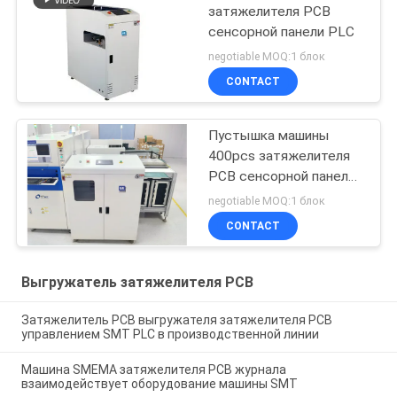
затяжелителя PCB
сенсорной панели PLC
negotiable MOQ:1 блок
CONTACT
Пустышка машины
400pcs затяжелителя
PCB сенсорной панели
PLC нагружая VL-460
negotiable MOQ:1 блок
CONTACT
Выгружатель затяжелителя PCB
Затяжелитель PCB выгружателя затяжелителя PCB
управлением SMT PLC в производственной линии
Машина SMEMA затяжелителя PCB журнала
взаимодействует оборудование машины SMT