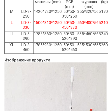
машины (mm)
PCB
журнала
(kg)
(mm
)
(mm)
M
LD-3-
1420*720*1250
50*50-
355*320*565
170
250
350*250
L
LD-3-
1500*810*1250
50*50-
460*400*565
210
330
450*330
LL
LD-3-
1785*860*1250
50*50-
535*460*565
240
390
520*390
XL
LD-3-
1785*930*1250
50*50-
535*530*565
260
460
520*460
Изображение продукта