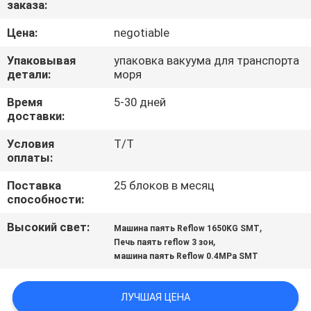
заказа:
КАЧЕСТВА
Цена:
negotiable
СВЯЖИТЕСЬ
Упаковывая
упаковка вакуума для транспорта
МЫ
детали:
моря
Время
5-30 дней
доставки:
НОВОСТИ
Условия
T/T
оплаты:
СПРОСИТЕ
Поставка
25 блоков в месяц
ЦИТАТУ
способности:
Высокий свет:
,
Машина паять Reflow 1650KG SMT
VR
,
Печь паять reflow 3 зон
машина паять Reflow 0.4MPa SMT
КАРТА
САЙТА
ЛУЧШАЯ ЦЕНА