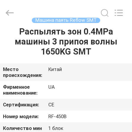
2026
UNIQUE
AUTOMATION
LIMITED.
All
Машина паять Reflow SMT
Rights
Reserved.
Распылять зон 0.4MPa
ДОМ
машины 3 припоя волны
ПРОДУКТЫ
1650KG SMT
О
Место
Китай
происхождения:
НАС
Фирменное
UA
наименование:
ПУТЕШЕСТВИЕ
Сертификация:
CE
ФАБРИКИ
Номер модели:
RF-450B
ПРОВЕРКА
Количество мин
1 блок