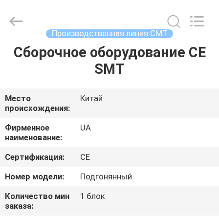
2026
UNIQUE
AUTOMATION
LIMITED.
All
Производственная линия СМТ
Rights
Reserved.
Сборочное оборудование CE
ДОМ
SMT
ПРОДУКТЫ
Место
Китай
происхождения:
О
НАС
Фирменное
UA
наименование:
Сертификация:
CE
ПУТЕШЕСТВИЕ
ФАБРИКИ
Номер модели:
Подгонянный
Количество мин
1 блок
заказа:
ПРОВЕРКА