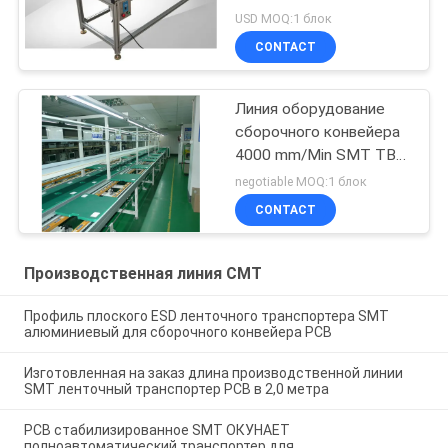
нержавеющей стали
USD MOQ:1 блок
60KG
CONTACT
Линия оборудование
сборочного конвейера
4000 mm/Min SMT ТВ
SMT LCD SKD
negotiable MOQ:1 блок
CONTACT
Производственная линия СМТ
Профиль плоского ESD ленточного транспортера SMT
алюминиевый для сборочного конвейера PCB
Изготовленная на заказ длина производственной линии
SMT ленточный транспортер PCB в 2,0 метра
PCB стабилизированное SMT ОКУНАЕТ
полноавтоматический транспортер для