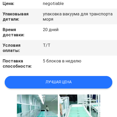
КАЧЕСТВА
Цена:
negotiable
Упаковывая
упаковка вакуума для транспорта
СВЯЖИТЕСЬ
детали:
моря
МЫ
Время
20 дней
доставки:
НОВОСТИ
Условия
T/T
оплаты:
Поставка
5 блоков в неделю
СПРОСИТЕ
способности:
ЦИТАТУ
ЛУЧШАЯ ЦЕНА
VR
КАРТА
САЙТА