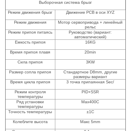
Выборочная система брызг
Режим движения брызг
Движение PCB в оси XYZ
Режим движения
Мотор сервопривода + линейный
рельс
Режим припоя питаясь
Руководство (вариант:
автоматический)
Емкость припоя
16KG
Время припоя плавя
20min
Сила припоя
3KW
Размер сопла припоя
Стандартное D8mm, другие
размеры вариант
Время цикла припоя
3 точка припаянная Sec/
Режим контроля
PID+SSR
температуры
Ряд установки
Max400C
температуры
Точность температуры
±1C
Колеблите высота
Макс 5mm