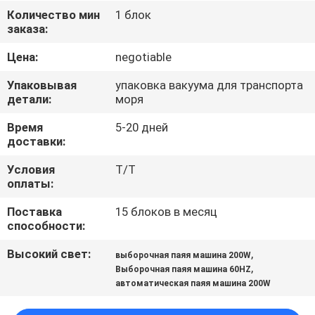
КАЧЕСТВА
Количество мин
1 блок
заказа:
СВЯЖИТЕСЬ
Цена:
negotiable
МЫ
Упаковывая
упаковка вакуума для транспорта
детали:
моря
НОВОСТИ
Время
5-20 дней
доставки:
СПРОСИТЕ
Условия
T/T
оплаты:
ЦИТАТУ
Поставка
15 блоков в месяц
способности:
VR
Высокий свет:
,
выборочная паяя машина 200W
,
Выборочная паяя машина 60HZ
КАРТА
автоматическая паяя машина 200W
САЙТА