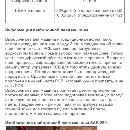
Сваривая точность
0.1mm
Шликер припоя
0.2Kg/8H
(
не предохранение от N2
;
0.01Kg/8H (предохранение от N2)
Информация выборочной паяя машины
Выборочная паяя машина и традиционная волна паяя,
самая очевидная разница между 2 это в традиционной волне
паяя, нижняя часть PCB совершенно погружены в
жидкостном припои, пока в выборочной паяя машине, только
часть специфической области в контакте с припоем. Во время
паяя процесса, зафиксировано положение головы припоя, и
манипулятор управляет PCB для того чтобы двинуть во всех
направлениях. Поток должен также быть пре-прикладной
перед паять. Сравненный с волной паяя, поток только
приложен к нижней части PCB, который нужно припаять, а не
весь PCB.
Выборочная паяя машина принимает режим приложения
потока во-первых, после этого подогревая монтажную плату/
активируя поток, и после этого используя паяя сопло для
паять. Традиционный ручной паяя утюг требует заварки
точкаой-точка для каждого пункта монтажной платы,
настолько там много сваривая операторов.
Изображения выборочной паяя машины SAS-250