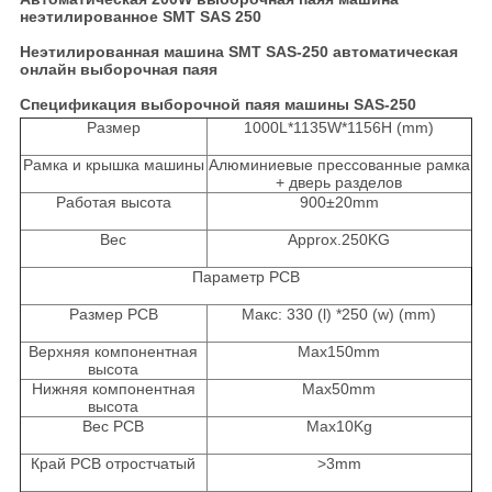
неэтилированное SMT SAS 250
Неэтилированная машина SMT SAS-250 автоматическая
онлайн выборочная паяя
Спецификация выборочной паяя машины SAS-250
Размер
1000L*1135W*1156H (mm)
Рамка и крышка машины
Алюминиевые прессованные рамка
+ дверь разделов
Работая высота
900±20mm
Вес
Approx.250KG
Параметр PCB
Размер PCB
Макс: 330 (l) *250 (w) (mm)
Верхняя компонентная
Max150mm
высота
Нижняя компонентная
Max50mm
высота
Вес PCB
Max10Kg
Край PCB отростчатый
>
3mm