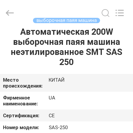
2026
UNIQUE
AUTOMATION
LIMITED.
All
выборочная паяя машина
Rights
Reserved.
Автоматическая 200W
ДОМ
выборочная паяя машина
ПРОДУКТЫ
неэтилированное SMT SAS
250
О
НАС
Место
КИТАЙ
происхождения:
ПУТЕШЕСТВИЕ
Фирменное
UA
наименование:
ФАБРИКИ
Сертификация:
CE
ПРОВЕРКА
Номер модели:
SAS-250