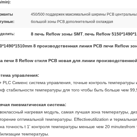
/min):
рианты
450/500 поддержек максимальной ширины PCB центральны
тупные:
большой зоны PCB дополнительной охлаждая
8 печь Reflow зоны SMT
печь Reflow 5150*1490
делить:
,
0*1490*1510mm 8 производственная линия PCB печи Reflow з
а печи 8 Reflow стиля PCB новая для линии производственно
тема управления:
+ PLC Сименс система управления, точные контроль температуры 
иф стабильности температуры для того чтобы быть больше чем 99
ячая пневматическая система:
воклассный нагревая модуль, самая лучшая зона температуры, ди
торение оптимальной температуры. Effectiveutilization и термальн
на точность t 1' контроля температуры меньше чем 20 minutesfro
билизации температуры.