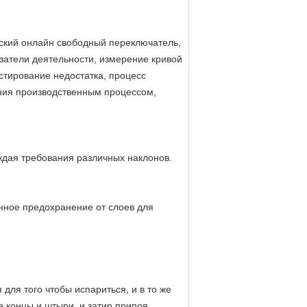
ский онлайн свободный переключатель,
азатели деятельности, измерение кривой
стирование недостатка, процесс
ения производственным процессом,
аждая требования различных наклонов.
енное предохранение от слоев для
 для того чтобы испариться, и в то же
е концы и штыри, и затир припоя