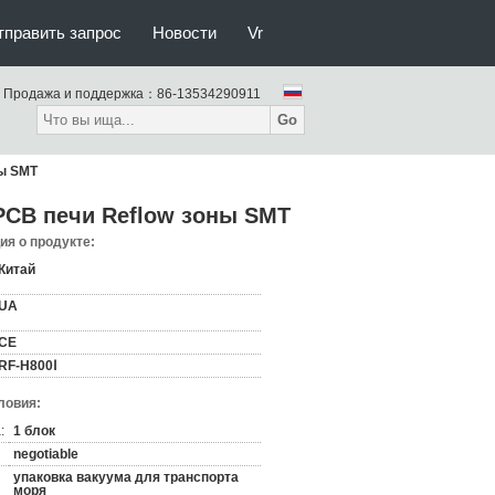
тправить запрос
Новости
Vr
Продажа и поддержка：
86-13534290911
Go
ны SMT
PCB печи Reflow зоны SMT
я о продукте:
Китай
UA
CE
RF-H800Ⅰ
ловия:
:
1 блок
negotiable
упаковка вакуума для транспорта
моря