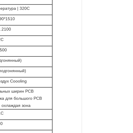
ература | 320C
90*1510
x.2100
2C
1500
одгонянный)
 подгонянный)
здух Coooling
льных ширин PCB
ка для большого PCB
 охлаждая зона
1C
00