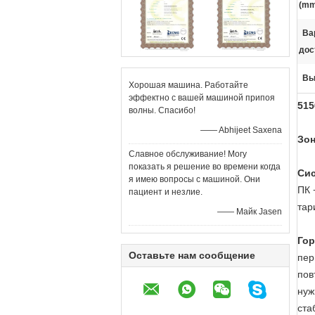
(mm
Ва
дос
Вы
Хорошая машина. Работайте
эффектно с вашей машиной припоя
515
волны. Спасибо!
—— Abhijeet Saxena
Зон
Славное обслуживание! Могу
показать я решение во времени когда
Сис
я имею вопросы с машиной. Они
ПК 
пациент и незлие.
тар
—— Майк Jasen
Гор
Оставьте нам сообщение
пер
пов
нуж
ста