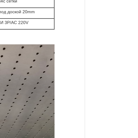
яс сетки
под доской 20mm
ЛИ 3P/AC 220V