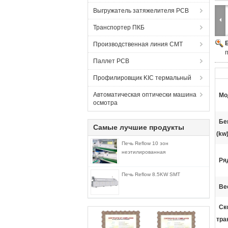
Выгружатель затяжелителя PCB
Транспортер ПКБ
Производственная линия СМТ
Паллет PCB
Профилировщик KIC термальный
Автоматическая оптически машина
Мо
осмотра
Бе
Самые лучшие продукты
(kw)
Печь Reflow 10 зон
неэтилированная
Ря
Печь Reflow 8.5KW SMT
Вес
Ск
тра