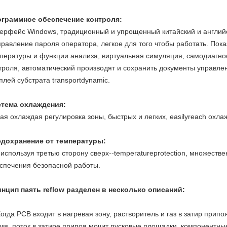
граммное обеспечение контроля:
ерфейс Windows, традиционный и упрощенный китайский и англий
правление пароля оператора, легкое для того чтобы работать. Пок
пературы и функции анализа, виртуальная симуляция, самодиагно
троля, автоматический производят и сохранить документы управл
плей субстрата transportdynamic.
тема охлаждения:
ая охлаждая регулировка зоны, быстрых и легких, easilyreach охл
дохранение от температуры:
используя третью сторону сверх--temperatureprotection, множеств
спечения безопасной работы.
нцип паять reflow разделен в несколько описаний:
огда PCB входит в нагревая зону, растворитель и газ в затир припоя
мя, поток в затире припоя мочит пусковые площадки, компонентны