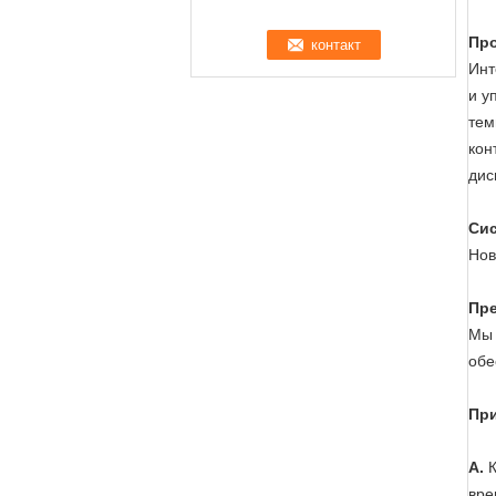
Про
Инт
и у
тем
кон
дис
Сис
Нов
Пре
Мы 
обе
При
A.
К
вре