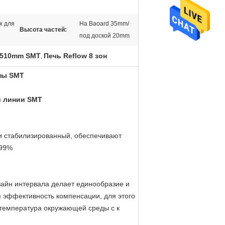
х для
На Baoard 35mm/
Высота частей:
под доской 20mm
*1510mm SMT
Печь Reflow 8 зон
,
оны SMT
й линии SMT
и стабилизированный, обеспечивают
,99%
зайн интервала делает единообразие и
ая эффективность компенсации, для этого
m температура окружающей среды c к