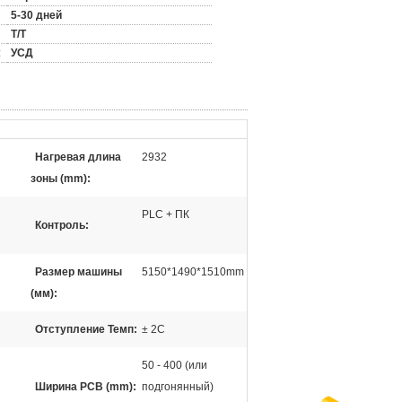
5-30 дней
T/T
:
УСД
Нагревая длина
2932
зоны (mm):
PLC + ПК
Контроль:
Размер машины
5150*1490*1510mm
(мм):
Отступление Темп:
± 2C
50 - 400 (или
Ширина PCB (mm):
подгонянный)