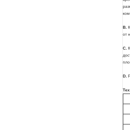
раз
ком
B.
от 
C.
К
дос
пло
D.
P
Тех