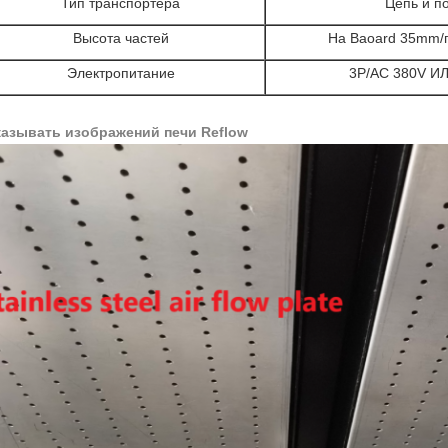
Тип транспортера
Цепь и по
Высота частей
На Baoard 35mm/
Электропитание
3P/AC 380V И
азывать изображений печи Reflow