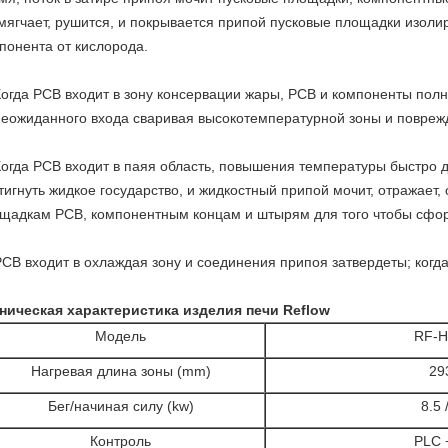
мягчает, рушится, и покрывается припой пусковые площадки изол
понента от кислорода.
Когда PCB входит в зону консервации жары, PCB и компоненты по
неожиданного входа сваривая высокотемпературной зоны и повреж
огда PCB входит в паяя область, повышения температуры быстро д
тигнуть жидкое государство, и жидкостный припой мочит, отражает, 
щадкам PCB, компонентным концам и штырям для того чтобы сфо
CB входит в охлаждая зону и соединения припоя затвердеты; когда
ническая характеристика изделия печи Reflow
Модель
RF-H
Нагревая длина зоны (mm)
29
Бег/начиная силу (kw)
8.5 
Контроль
PLC 