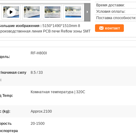
Время доставки:
Условия оплаты:
Поставка способности
Большие изображения :
5150*1490*1510mm 8
контакт
производственная линия PCB печи Reflow зоны SMT
RF-H800I
дель:
г/начиная силу
8.5 / 33
:
Комнатная температура | 320C
д Temp:
 (kg):
Approx.2100
орость
20-1500
нспортера