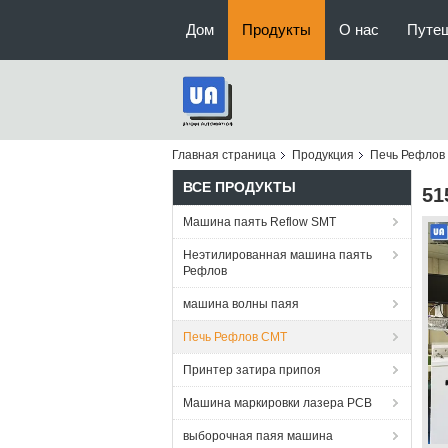
Дом
Продукты
О нас
Путе
Главная страница
Продукция
Печь Рефлов
ВСЕ ПРОДУКТЫ
51
Машина паять Reflow SMT
Неэтилированная машина паять
Рефлов
машина волны паяя
Печь Рефлов СМТ
Принтер затира припоя
Машина маркировки лазера PCB
выборочная паяя машина