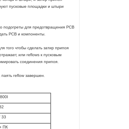
ируют пусковые площадки и штыри
лно подогреты для предотвращения PCB
дать PCB и компоненты.
ля того чтобы сделать затир припоя
отражает, или reflows к пусковым
рмировать соединения припоя.
 паять reflow завершен.
800I
32
/ 33
+ ПК