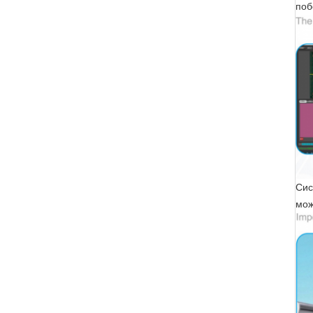
поб
Сис
мож