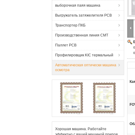
выборочная паяя машина
Выгружатель затяжелителя PCB
Транспортер ПКБ
Производственная линия СМТ
Паллет PCB
Профилировщик KIC термальный
Автоматическая оптически машина
осмотра
Ка
FO
Об
Хорошая машина. Работайте
эффектно с вашей машиной припоя