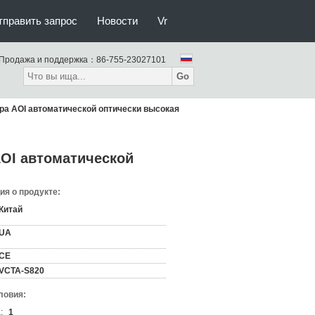
тправить запрос
Новости
Vr
Продажа и поддержка：
86-755-23027101
Go
а AOI автоматической оптически высокая
OI автоматической
я о продукте:
Китай
UA
CE
VCTA-S820
ловия:
:
1