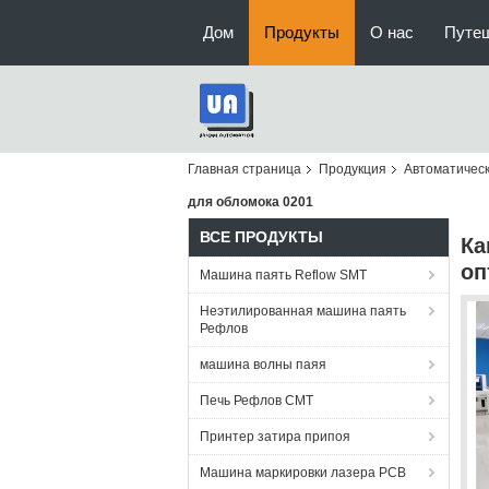
Дом
Продукты
О нас
Путе
Главная страница
Продукция
Автоматичес
для обломока 0201
ВСЕ ПРОДУКТЫ
Ка
оп
Машина паять Reflow SMT
Неэтилированная машина паять
Рефлов
машина волны паяя
Печь Рефлов СМТ
Принтер затира припоя
Машина маркировки лазера PCB