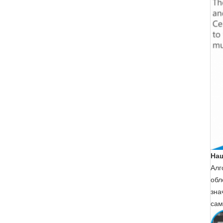
На
Алг
обл
зна
сам