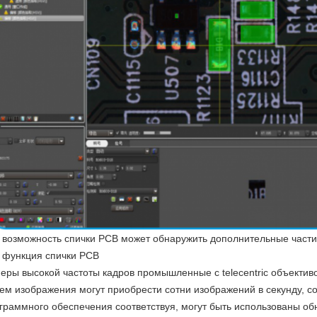
 возможность спички PCB может обнаружить дополнительные част
 функция спички PCB
еры высокой частоты кадров промышленные с telecentric объектив
ем изображения могут приобрести сотни изображений в секунду, 
граммного обеспечения соответствуя, могут быть использованы о