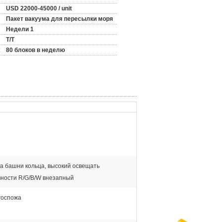
USD 22000-45000 / unit
Пакет вакуума для пересылки моря
Недели 1
T/T
:
80 блоков в неделю
а башни кольца, высокий освещать
ности R/G/B/W внезапный
госпожа