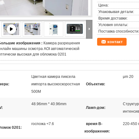
Цена:
Упаковывая детали:
Время доставки:
Условия оплаты:
Поставка способности
контакт
Большие изображения :
Камера разрешения
онлайн машины осмотра AOI автоматической
оптически высокая для обломока 0201
Цветная камера пиксела
μm 20
мера:
импорта высокоскоростная
Объектив:
500M
48.96mm * 40.96mm
Структур
V:
Ламп-дом:
интенсив
госпожа <7.6
время В-
220-450 
ломок 0201:
изображения: