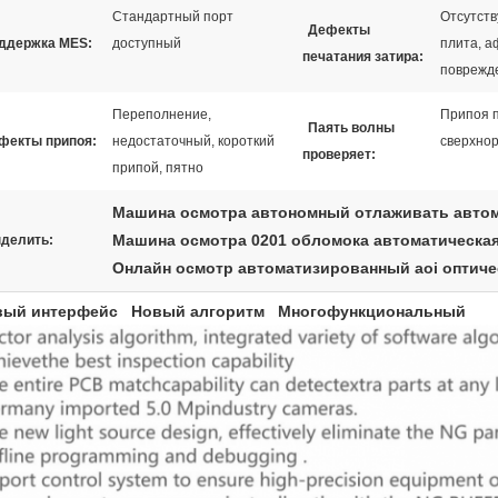
Стандартный порт
Отсутств
Дефекты
ддержка MES:
доступный
плита, 
печатания затира:
поврежд
Переполнение,
Припоя п
Паять волны
фекты припоя:
недостаточный, короткий
сверхнор
проверяет:
припой, пятно
Машина осмотра автономный отлаживать автом
Машина осмотра 0201 обломока автоматическая
делить:
Онлайн осмотр автоматизированный aoi оптиче
вый интерфейс Новый алгоритм Многофункциональный