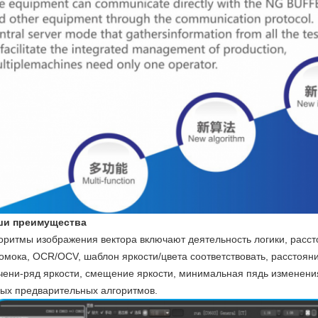
ши преимущества
оритмы изображения вектора включают деятельность логики, расст
омока, OCR/OCV, шаблон яркости/цвета соответствовать, расстояни
чени-ряд яркости, смещение яркости, минимальная пядь изменения
ых предварительных алгоритмов.