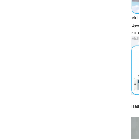
Mul
Цен
инт
Наш