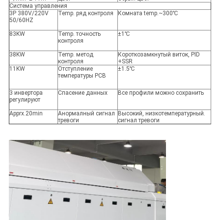
Система управления
3P 380V/220V
Temp. ряд контроля
Комната temp.~300℃
50/60HZ
83KW
Temp. точность
±1℃
контроля
38KW
Temp. метод
Короткозамкнутый виток, PID
контроля
+SSR
11KW
Отступление
±1.5℃
температуры PCB
3 инвертора
Спасение данных
Все профили можно сохранить
регулируют
Apprx.20min
Анормалный сигнал
Высокий, низкотемпературный.
тревоги
сигнал тревоги