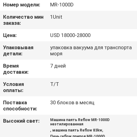
КАЧЕСТВА
Номер модели:
MR-1000D
Количество мин
1Unit
СВЯЖИТЕСЬ
заказа:
МЫ
Цена:
USD 18000-28000
Упаковывая
упаковка вакуума для транспорта
НОВОСТИ
детали:
моря
Время
7 дней
СПРОСИТЕ
доставки:
ЦИТАТУ
Условия
T/T
оплаты:
VR
Поставка
30 блоков в месяц
способности:
Высокий свет:
Машина паять Reflow MR-1000D
КАРТА
неэтилированная
,
,
машина паять Reflow 83kw
САЙТА
Печь reflow припоя MR-1000D