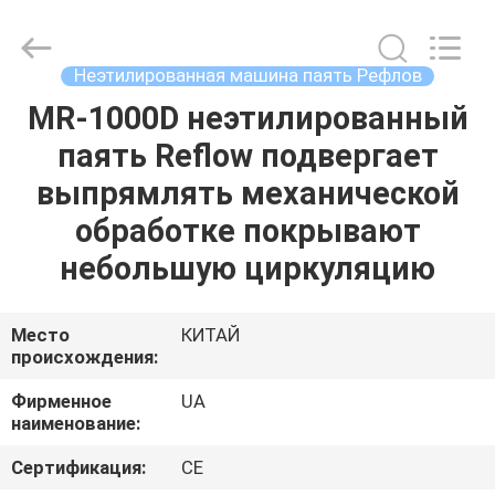
2026
UNIQUE
AUTOMATION
LIMITED.
All
Неэтилированная машина паять Рефлов
Rights
Reserved.
MR-1000D неэтилированный
ДОМ
паять Reflow подвергает
ПРОДУКТЫ
выпрямлять механической
обработке покрывают
О
небольшую циркуляцию
НАС
Место
КИТАЙ
происхождения:
ПУТЕШЕСТВИЕ
ФАБРИКИ
Фирменное
UA
наименование:
ПРОВЕРКА
Сертификация:
CE