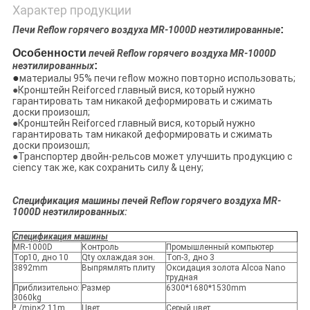
Характер продукции
:
Печи Reflow горячего воздуха MR-1000D неэтилированные
Особенности
печей Reflow горячего воздуха MR-1000D
:
неэтилированных
●
материалы 95% печи reflow можно повторно использовать;
●Кронштейн Reiforced главный вися, который нужно
гарантировать там никакой деформировать и сжимать
доски произошл;
●Кронштейн Reiforced главный вися, который нужно
гарантировать там никакой деформировать и сжимать
доски произошл;
●Транспортер двойн-рельсов может улучшить продукцию с
ciency так же, как сохранить силу & цену;
Спецификация машины печей Reflow горячего воздуха MR-
1000D неэтилированных:
Спецификация машины
MR-1000D
Контроль
Промышленный компьютер
Top10, дно 10
Qty охлаждая зон.
Топ-3, дно 3
3892mm
Выпрямлять плиту
Оксидация золота Alcoa Nano
трудная
Приблизительно:
Размер
6300*1680*1530mm
3060kg
³ /min×2 11m
Цвет
Серый цвет