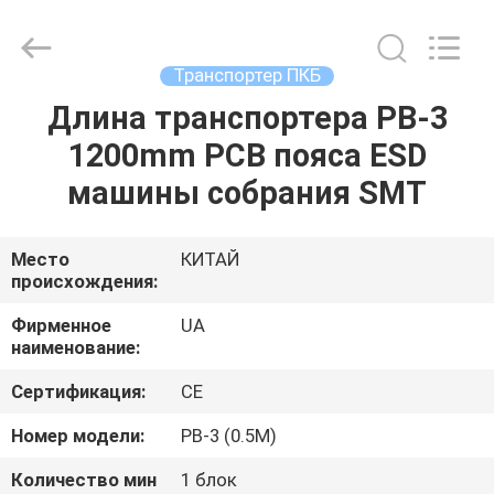
2026
UNIQUE
AUTOMATION
LIMITED.
All
Транспортер ПКБ
Rights
Reserved.
Длина транспортера PB-3
ДОМ
1200mm PCB пояса ESD
ПРОДУКТЫ
машины собрания SMT
О
Место
КИТАЙ
происхождения:
НАС
Фирменное
UA
наименование:
ПУТЕШЕСТВИЕ
Сертификация:
CE
ФАБРИКИ
Номер модели:
PB-3 (0.5M)
ПРОВЕРКА
Количество мин
1 блок