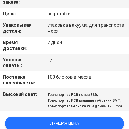
заказа:
КАЧЕСТВА
Цена:
negotiable
СВЯЖИТЕСЬ
Упаковывая
упаковка вакуума для транспорта
МЫ
детали:
моря
Время
7 дней
доставки:
НОВОСТИ
Условия
T/T
оплаты:
СПРОСИТЕ
Поставка
100 блоков в месяц
ЦИТАТУ
способности:
Высокий свет:
,
Транспортер PCB пояса ESD
VR
,
Транспортер PCB машины собрания SMT
транспортер челнока PCB длины 1200mm
КАРТА
САЙТА
ЛУЧШАЯ ЦЕНА